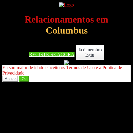
Relacionamentos em
Columbus
Já é membro
REGISTE-SE AGORA
login
Eu sou maior de idade e aceito os Termos de Uso e a Política de
Privacidade
Anular
Ok