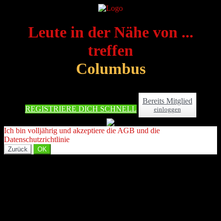
Leute in der Nähe von ...
treffen
Columbus
Bereits Mitglied
REGISTRIERE DICH SCHNELL
einloggen
Ich bin volljährig und akzeptiere die AGB und die
Datenschutzrichtlinie
Zurück
OK