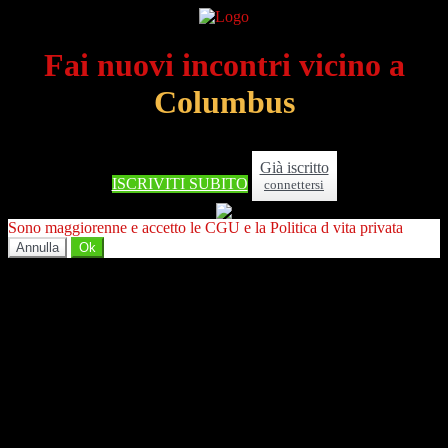
Fai nuovi incontri vicino a
Columbus
Già iscritto
ISCRIVITI SUBITO
connettersi
Sono maggiorenne e accetto le CGU e la Politica d vita privata
Annulla
Ok