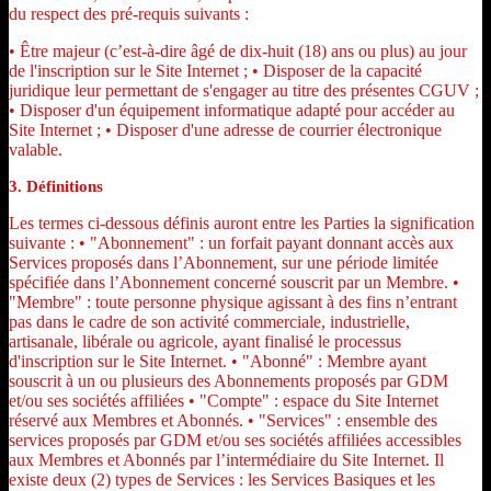
du respect des pré-requis suivants :
• Être majeur (c’est-à-dire âgé de dix-huit (18) ans ou plus) au jour
de l'inscription sur le Site Internet ; • Disposer de la capacité
juridique leur permettant de s'engager au titre des présentes CGUV ;
• Disposer d'un équipement informatique adapté pour accéder au
Site Internet ; • Disposer d'une adresse de courrier électronique
valable.
3. Définitions
Les termes ci-dessous définis auront entre les Parties la signification
suivante : • "Abonnement" : un forfait payant donnant accès aux
Services proposés dans l’Abonnement, sur une période limitée
spécifiée dans l’Abonnement concerné souscrit par un Membre. •
"Membre" : toute personne physique agissant à des fins n’entrant
pas dans le cadre de son activité commerciale, industrielle,
artisanale, libérale ou agricole, ayant finalisé le processus
d'inscription sur le Site Internet. • "Abonné" : Membre ayant
souscrit à un ou plusieurs des Abonnements proposés par GDM
et/ou ses sociétés affiliées • "Compte" : espace du Site Internet
réservé aux Membres et Abonnés. • "Services" : ensemble des
services proposés par GDM et/ou ses sociétés affiliées accessibles
aux Membres et Abonnés par l’intermédiaire du Site Internet. Il
existe deux (2) types de Services : les Services Basiques et les