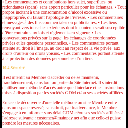
• Les commentaires et contributions hors sujet, superflues, ou
redondantes (spam), sans apport particulier pour les échanges, • Tout
propos incitant à une consommation d’alcool excessive ou
inappropriée, ou faisant l’apologie de l’ivresse. • Les commentaires
et messages à des fins commerciales ou publicitaires, • Les liens
renvoyant vers tous sites extérieurs dont le contenu serait susceptible
d’être contraire aux lois et règlements en vigueur, • Les
conversations privées sur la page, les échanges de coordonnées
privées et les questions personnelles, • Les commentaires portant
atteinte au droit à l’image, au droit au respect de la vie privée, aux
droits d’auteur ou droits voisins, • Les commentaires portant atteinte
à la protection des données personnelles d’un tiers.
10.4 Sécurité
Il est interdit au Membre d'accéder ou de se maintenir,
frauduleusement, dans tout ou partie du Site Internet. Il s'interdit
d'utiliser une méthode d'accès autre que l'interface et les instructions
mises à disposition par les sociétés GDM et/ou ses sociétés affiliées
En cas de découverte d'une telle méthode ou si le Membre entre
dans un espace réservé, sans droit, par inadvertance, le Membre
s'engage à en informer sans délai GDM et/ou ses sociétés affiliées à
l'adresse suivante : customer@mainpay.net afin que celle-ci puisse
prendre les mesures nécessaires.