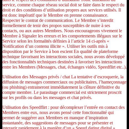
service, comme chaque réseau social doit se faire dans le respect du
droit et des conditions d’utilisation propres aux services utilisés. Il
est donc impératif que le Membre en prenne connaissance.
Respecter le contrat de communication. Le Membre s’interdit
formellement de tenir des propos susceptibles de nuire à ses
contacts, ou aux autres Membres. Nous encourageons vivement le
Membre à Signaler les erreurs et les comportements illégaux sur le
Service selon les formalités définies à l’article 14 ci-après «
Notification d’un contenu illicite ». Utiliser les outils mis à
disposition par le Service à bon escient En qualité de plateforme
technique favorisant les interactions sociales, nous avons développé
des fonctionnalités techniques destinées à favoriser les interactions
entre les Membres (Messages, chat, échanges vidéo, Speedflirt etc..).
Utilisation des Messages privés / chat La tentative d’escroquerie, la
diffusion de messages commerciaux ou publicitaires, l’hameçonnage
(ou phishing) entraineront immédiatement la clôture définitive du
compte membre. Le parasitage commercial est strictement proscrit
sur les profils ou dans les messages et chat privés.
Utilisation des Speedflirt : pour décomplexer l’entrée en contact des
Membres entre eux, nous avons pensé cette fonctionnalité qui
permet de suggérer aux Membres en manque d’inspiration
instantanée, des suggestions de messages pour se présenter et
interagir rapidement à la manière d’un « Speed dating digital ».