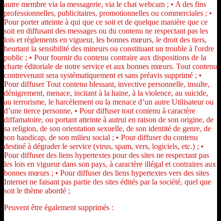
autre membre via la messagerie, via le chat webcam ; • A des fins
professionnelles, publicitaires, promotionnelles ou commerciales ; •
Pour porter atteinte à qui que ce soit et de quelque manière que ce
soit en diffusant des messages ou du contenu ne respectant pas les
lois et règlements en vigueur, les bonnes mœurs, le droit des tiers,
heurtant la sensibilité des mineurs ou constituant un trouble à l'ordre
public ; • Pour fournir du contenu contraire aux dispositions de la
charte éditoriale de notre service et aux bonnes mœurs. Tout contenu
contrevenant sera systématiquement et sans préavis supprimé ; •
Pour diffuser Tout contenu blessant, invective personnelle, insulte,
dénigrement, menace, incitant à la haine, à la violence, au suicide,
au terrorisme, le harcèlement ou la menace d’un autre Utilisateur ou
d’une tierce personne, • Pour diffuser tout contenu à caractère
diffamatoire, ou portant atteinte à autrui en raison de son origine, de
sa religion, de son orientation sexuelle, de son identité de genre, de
son handicap, de son milieu social ; • Pour diffuser du contenu
destiné à dégrader le service (virus, spam, vers, logiciels, etc.) ; •
Pour diffuser des liens hypertextes pour des sites ne respectant pas
les lois en vigueur dans son pays, à caractère illégal et contraires aux
bonnes mœurs ; • Pour diffuser des liens hypertextes vers des sites
Internet ne faisant pas partie des sites édités par la société, quel que
soit le thème abordé ;
Peuvent être également supprimés :