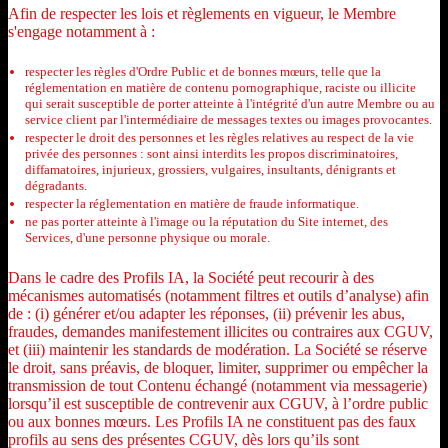
Afin de respecter les lois et règlements en vigueur, le Membre
s'engage notamment à :
respecter les règles d'Ordre Public et de bonnes mœurs, telle que la
réglementation en matière de contenu pornographique, raciste ou illicite
qui serait susceptible de porter atteinte à l'intégrité d'un autre Membre ou au
service client par l'intermédiaire de messages textes ou images provocantes.
respecter le droit des personnes et les règles relatives au respect de la vie
privée des personnes : sont ainsi interdits les propos discriminatoires,
diffamatoires, injurieux, grossiers, vulgaires, insultants, dénigrants et
dégradants.
respecter la réglementation en matière de fraude informatique.
ne pas porter atteinte à l'image ou la réputation du Site internet, des
Services, d'une personne physique ou morale.
Dans le cadre des Profils IA, la Société peut recourir à des
mécanismes automatisés (notamment filtres et outils d’analyse) afin
de : (i) générer et/ou adapter les réponses, (ii) prévenir les abus,
fraudes, demandes manifestement illicites ou contraires aux CGUV,
et (iii) maintenir les standards de modération. La Société se réserve
le droit, sans préavis, de bloquer, limiter, supprimer ou empêcher la
transmission de tout Contenu échangé (notamment via messagerie)
lorsqu’il est susceptible de contrevenir aux CGUV, à l’ordre public
ou aux bonnes mœurs. Les Profils IA ne constituent pas des faux
profils au sens des présentes CGUV, dès lors qu’ils sont