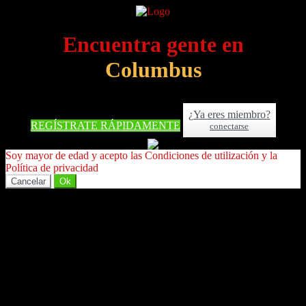
Encuentra gente en
Columbus
¿Ya eres miembro?
REGÍSTRATE RÁPIDAMENTE
conectarse
Soy mayor de edad y acepto las Condiciones de utilización y la
Política de privacidad
Cancelar
Ok