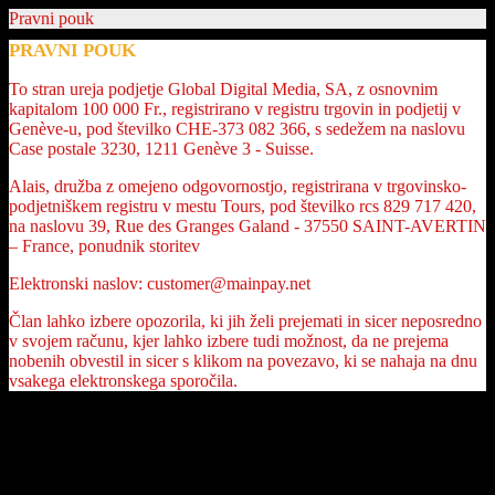
Pravni pouk
PRAVNI POUK
To stran ureja podjetje Global Digital Media, SA, z osnovnim
kapitalom 100 000 Fr., registrirano v registru trgovin in podjetij v
Genève-u, pod številko CHE-373 082 366, s sedežem na naslovu
Case postale 3230, 1211 Genève 3 - Suisse.
Alais, družba z omejeno odgovornostjo, registrirana v trgovinsko-
podjetniškem registru v mestu Tours, pod številko rcs 829 717 420,
na naslovu 39, Rue des Granges Galand - 37550 SAINT-AVERTIN
– France, ponudnik storitev
Elektronski naslov: customer@mainpay.net
Član lahko izbere opozorila, ki jih želi prejemati in sicer neposredno
v svojem računu, kjer lahko izbere tudi možnost, da ne prejema
nobenih obvestil in sicer s klikom na povezavo, ki se nahaja na dnu
vsakega elektronskega sporočila.