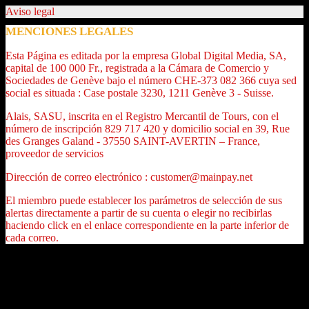
Aviso legal
MENCIONES LEGALES
Esta Página es editada por la empresa Global Digital Media, SA,
capital de 100 000 Fr., registrada a la Cámara de Comercio y
Sociedades de Genève bajo el número CHE-373 082 366 cuya sed
social es situada : Case postale 3230, 1211 Genève 3 - Suisse.
Alais, SASU, inscrita en el Registro Mercantil de Tours, con el
número de inscripción 829 717 420 y domicilio social en 39, Rue
des Granges Galand - 37550 SAINT-AVERTIN – France,
proveedor de servicios
Dirección de correo electrónico : customer@mainpay.net
El miembro puede establecer los parámetros de selección de sus
alertas directamente a partir de su cuenta o elegir no recibirlas
haciendo click en el enlace correspondiente en la parte inferior de
cada correo.