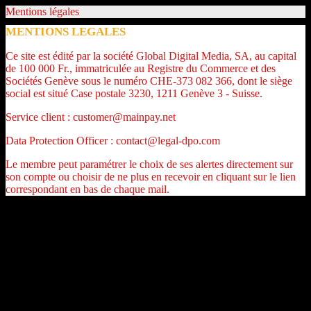
Mentions légales
MENTIONS LEGALES
Ce site est édité par la société Global Digital Media, SA, au capital
de 100 000 Fr., immatriculée au Registre du Commerce et des
Sociétés Genève sous le numéro CHE-373 082 366, dont le siège
social est situé Case postale 3230, 1211 Genève 3 - Suisse.
Service client : customer@mainpay.net
Data Protection Officer : contact@legal-dpo.com
Le membre peut paramétrer le choix de ses alertes directement sur
son compte ou choisir de ne plus en recevoir en cliquant sur le lien
correspondant en bas de chaque mail.