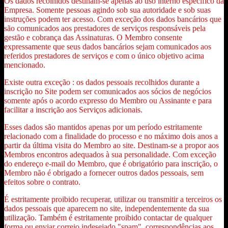
Os dados recolhidos destinam-se apenas ao uso interno específico da
Empresa. Somente pessoas agindo sob sua autoridade e sob suas
instruções podem ter acesso. Com exceção dos dados bancários que
são comunicados aos prestadores de serviços responsáveis pela
gestão e cobrança das Assinaturas. O Membro consente
expressamente que seus dados bancários sejam comunicados aos
referidos prestadores de serviços e com o único objetivo acima
mencionado.
Existe outra exceção : os dados pessoais recolhidos durante a
inscrição no Site podem ser comunicados aos sócios de negócios
somente após o acordo expresso do Membro ou Assinante e para
facilitar a inscrição aos Serviços adicionais.
Esses dados são mantidos apenas por um período estritamente
relacionado com a finalidade do processo e no máximo dois anos a
partir da última visita do Membro ao site. Destinam-se a propor aos
Membros encontros adequados à sua personalidade. Com exceção
do endereço e-mail do Membro, que é obrigatório para inscrição, o
Membro não é obrigado a fornecer outros dados pessoais, sem
efeitos sobre o contrato.
É estritamente proibido recuperar, utilizar ou transmitir a terceiros os
dados pessoais que aparecem no site, independentemente da sua
utilização. Também é estritamente proibido contactar de qualquer
forma ou enviar correio indesejado "spam", correspondências aos