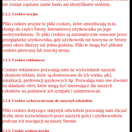
nie zostaje zapisane żadne hasło ani identyfikator osobisty.
2.1.2. Cookies sesyjne
Pliki cookies sesyjne to pliki cookies, które umożliwiają m.in.
dostęp do części Strony Internetowej użytkownika po jego
uwierzytelnieniu. Te pliki cookies są automatycznie usuwane przez
przeglądarkę użytkownika, gdy użytkownik nie korzysta ze Strony
przez okres dłuższy niż jedna godzina. Pliki te mogą być plikami
cookies pierwszej lub trzeciej strony.
2.1.3. Cookies reklamowe
Cookies reklamowe pozwalają nam na wyświetlanie naszym
członkom reklam, które są dostosowane do ich wieku, płci,
lokalizacji, preferencji językowych itp. Pozwalają nam one również
na składanie ofert, które mogą być interesujące dla naszych
członków na podstawie ich sympatii i zainteresowań.
2.1.4. Cookies wykorzystywane do statystyk odwiedzin
Pliki cookies dotyczące statystyk odwiedzin pozwalają nam zliczać
liczbę stron wyświetlanych przez naszych gości i użytkowników
podczas ich nawigacji na naszej Stronie.
2.1.5. Cookie wyboru języka