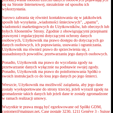
się na Stronie Internetowej, niezależnie od sposobu ich
wykorzystania.
Surowo zabrania się również kontaktowania się w jakikolwiek
sposób lub wysyłania „wiadomości śmieciowych”, „spamu”,
wiadomości marketingowych do Użytkowników, lub obecnych lub
byłych Abonentów Strony. Zgodnie z obowiązującymi przepisami
prawnymi i regulacyjnymi dotyczącymi ochrony danych
osobowych, Użytkownik ma prawo dostępu do dotyczących go
danych osobowych, ich poprawiania, usuwania i ograniczania.
Użytkownik ma również prawo do sprzeciwienia się, z
uzasadnionych powodów, przetwarzaniu jego danych osobowych.
Ponadto, Użytkownik ma prawo do wycofania zgody na
przetwarzanie danych wyłącznie na podstawie swojej zgody.
Ponadto, Użytkownik ma prawo do poinformowania Spółki o
swoich instrukcjach co do losu jego danych po jego śmierci.
Wreszcie, Użytkownik ma możliwość zażądania, aby jego dane
zostały wyeksportowane do strony trzeciej, jeżeli wyraził zgodę na
gromadzenie takich danych lub jeżeli dane te zostały zgromadzone
w ramach realizacji umowy.
Wszystkie te prawa mogą być egzekwowane od Spółki GDM,
customer@mainpay.net, Case postale 3230, 1211 Genève 3 - Suisse