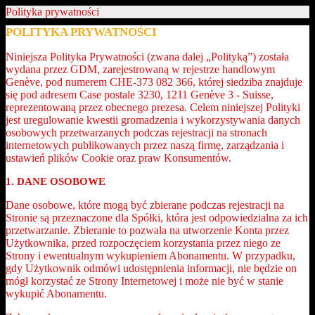
Polityka prywatności
POLITYKA PRYWATNOŚCI
Niniejsza Polityka Prywatności (zwana dalej „Polityką”) została
wydana przez GDM, zarejestrowaną w rejestrze handlowym
Genève, pod numerem CHE-373 082 366, której siedziba znajduje
się pod adresem Case postale 3230, 1211 Genève 3 - Suisse,
reprezentowaną przez obecnego prezesa. Celem niniejszej Polityki
jest uregulowanie kwestii gromadzenia i wykorzystywania danych
osobowych przetwarzanych podczas rejestracji na stronach
internetowych publikowanych przez naszą firmę, zarządzania i
ustawień plików Cookie oraz praw Konsumentów.
1. DANE OSOBOWE
Dane osobowe, które mogą być zbierane podczas rejestracji na
Stronie są przeznaczone dla Spółki, która jest odpowiedzialna za ich
przetwarzanie. Zbieranie to pozwala na utworzenie Konta przez
Użytkownika, przed rozpoczęciem korzystania przez niego ze
Strony i ewentualnym wykupieniem Abonamentu. W przypadku,
gdy Użytkownik odmówi udostępnienia informacji, nie będzie on
mógł korzystać ze Strony Internetowej i może nie być w stanie
wykupić Abonamentu.