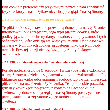
Plik cookie z preferencjami językowymi pozwala nam zapamiętać
język, w którym nasi użytkownicy chcą przeglądać naszą Stronę.
2.2 Pliki cookies gromadzone przez osoby trzecie
Te pliki cookies są ustawiane przez inną domenę na naszej Stronie
Internetowej. Nie zarządzamy tego typu plikami cookies, które
podlegają zasadom ochrony danych osobowych i prywatności tych
osób trzecich, które działają we własnym imieniu. Dane osobowe
zawarte w tych plikach cookies są dostępne tylko dla tych osób
trzecich. Przy tej okazji nie przekazujemy żadnych danych
osobowych.
2.2.1. Pliki cookies udostępniania (portale społecznościowe)
Portale społecznościowe (Facebook, Twitter) pozwalają członkom
naszej Strony na dzielenie się danymi z innymi użytkownikami. Po
kliknięciu przycisku udostępniania Facebook lub Twitter umieszcza
plik cookie na urządzeniu użytkownika. Ten plik cookie pozwala,
gdy użytkownik jest połączony z kontem na Facebooku lub
Twitterze i jednocześnie przegląda naszą Stronę, połączyć dane
przeglądane na naszej Stronie z jego kontem na Facebooku lub
Twitterze.
2.2.2. Pliki cookies do pomiaru oglądalności