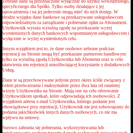
Zebrane dane są przeznaczone wyłącznie do użytku wewnętrznego,
specyficznego dla Spółki. Tylko osoby działające z jej
upoważnienia i na jej polecenie mogą mieć do nich dostęp. W
drodze wyjątku dane bankowe są przekazywane usługodawcom
odpowiedzialnym za zarządzanie i pobieranie opłat za Abonament.
Użytkownik wyraża wyraźną zgodę na przekazanie wyżej
wymienionych danych bankowych wspomnianym usługodawcom i
wyłącznie w wyżej wymienionym celu.
Innym wyjątkiem jest to, że dane osobowe zebrane podczas
rejestracji na Stronie mogą być przekazane partnerom handlowym
tylko za wyraźną zgodą Użytkownika lub Abonenta oraz w celu
ułatwienia mu rejestracji umożliwiającej korzystanie z dodatkowych
Usług.
Dane te są przechowywane jedynie przez okres ściśle związany z
celem przetwarzania i maksymalnie przez dwa lata od ostatniej
wizyty Użytkownika na Stronie. Mają one na celu oferowanie
Użytkownikom spotkań, które odpowiadają ich osobowości. Z
wyjątkiem adresu e-mail Użytkownika, którego podanie jest
obowiązkowe przy rejestracji, Użytkownik nie jest zobowiązany do
podania jakichkolwiek innych danych osobowych, co nie ma
wpływu na umowę.
Surowo zabrania się pobierania, wykorzystywania lub
przekazywania osobom trzecim danych osobowych pojawiających