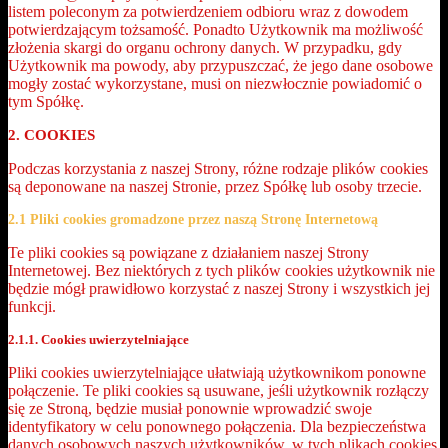
listem poleconym za potwierdzeniem odbioru wraz z dowodem
potwierdzającym tożsamość. Ponadto Użytkownik ma możliwość
złożenia skargi do organu ochrony danych. W przypadku, gdy
Użytkownik ma powody, aby przypuszczać, że jego dane osobowe
mogły zostać wykorzystane, musi on niezwłocznie powiadomić o
tym Spółkę.
2. COOKIES
Podczas korzystania z naszej Strony, różne rodzaje plików cookies
są deponowane na naszej Stronie, przez Spółkę lub osoby trzecie.
2.1 Pliki cookies gromadzone przez naszą Stronę Internetową
Te pliki cookies są powiązane z działaniem naszej Strony
Internetowej. Bez niektórych z tych plików cookies użytkownik nie
będzie mógł prawidłowo korzystać z naszej Strony i wszystkich jej
funkcji.
2.1.1. Cookies uwierzytelniające
Pliki cookies uwierzytelniające ułatwiają użytkownikom ponowne
połączenie. Te pliki cookies są usuwane, jeśli użytkownik rozłączy
się ze Stroną, będzie musiał ponownie wprowadzić swoje
identyfikatory w celu ponownego połączenia. Dla bezpieczeństwa
danych osobowych naszych użytkowników, w tych plikach cookies