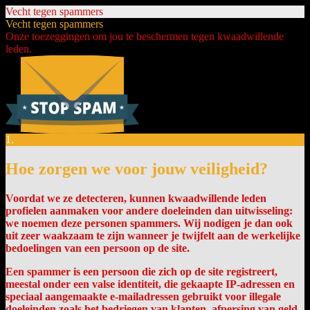
Vecht tegen spammers
Vecht tegen spammers
Onze toezeggingen om jou te beschermen tegen kwaadwillende
leden.
1.
Hoe zorgen we voor jouw veiligheid?
Voordat we ze detecteren, kunnen kwaadwillende leden
profielen aanmaken voor andere doeleinden dan uitwisseling:
we noemen deze personen spammers. Wij nodigen je dan ook
uit zeer waakzaam te zijn wanneer je twijfelt aan de werkelijke
bedoelingen van een persoon op de site.
Een spammer is een persoon die zich op de site registreert,
meestal onder een valse identiteit, die gekaapte IP-adressen en
speciaal aangemaakte e-mailadressen gebruikt voor illegale
doeleinden zoals het bedriegen van klanten, afpersing van geld,