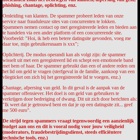
phishing, chantage, oplichting, enz.
Omleiding van klanten. De spammer probeert leden van onze
service naar frauduleuze sites van concurrenten te lokken.
Spammers nemen contact op met geregistreerde leden en bieden aan
te handelen via een ander platform of een concurrerende site.
Voorbeeld: "Hoi, ik heb een betere datingsite gevonden, voeg me
daar toe, mijn gebruikersnaam is xxx";
Oplichterij. De modus operandi kan als volgt zijn: de spammer
wisselt uit met een geregistreerd lid en schept een emotionele band
met hem of haar. De spammer gebruikt dan een of andere reden om
het lid om geld te vragen (sterfgeval in de familie, aankoop van een
vliegticket om zich bij het geregistreerde lid te voegen, enz.)
Chantage, afpersing van geld. In dit geval is de aanpak van de
spammer offensiever. Het doel is om geld van gebruikers te
verkrijgen door bedreiging of dwang. Dit uit zich door berichten als:
"Ik weet dat je getrouwd bent en dat je op een datingsite zit... geef
me 500 euro".
De strijd tegen spammers vraagt tegenwoordig een aanzienlijk
budget aan ons en dit is vooral nodig voor jouw veiligheid
(moderators, fraudebestrijdingsdienst, steeds efficiëntere
technische tools, enz.)