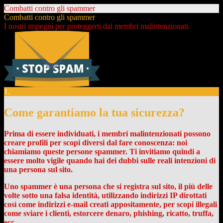
Combatti contro gli spammer
Combatti contro gli spammer
I nostri impegni per proteggerti dai membri malintenzionati.
1.
Come garantiamo la tua sicurezza?
Prima di essere individuati, i membri malintenzionati possono
creare profili per scopi diversi dal fare conoscenza: noi
chiamiamo queste persone spammer. Ti invitiamo quindi a
essere molto vigile quando hai dei dubbi sulle reali intenzioni di
una persona sul sito.
Uno spammer è una persona che si registra sul sito, il più delle
volte sotto una falsa identità, utilizzando indirizzi IP dirottati
così come indirizzi e-mail creati appositamente, per scopi illegali
come sviare i clienti, estorcere denaro, phishing, ricatto, truffa,
ecc.