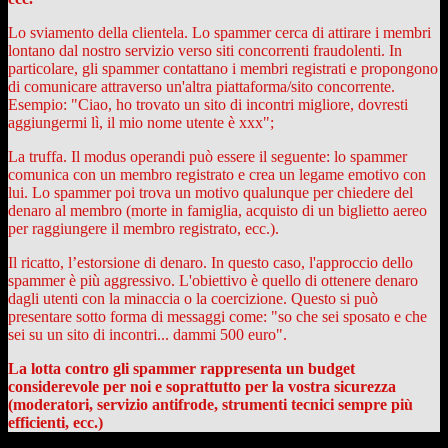
Lo sviamento della clientela. Lo spammer cerca di attirare i membri
lontano dal nostro servizio verso siti concorrenti fraudolenti. In
particolare, gli spammer contattano i membri registrati e propongono
di comunicare attraverso un'altra piattaforma/sito concorrente.
Esempio: "Ciao, ho trovato un sito di incontri migliore, dovresti
aggiungermi lì, il mio nome utente è xxx";
La truffa. Il modus operandi può essere il seguente: lo spammer
comunica con un membro registrato e crea un legame emotivo con
lui. Lo spammer poi trova un motivo qualunque per chiedere del
denaro al membro (morte in famiglia, acquisto di un biglietto aereo
per raggiungere il membro registrato, ecc.).
Il ricatto, l’estorsione di denaro. In questo caso, l'approccio dello
spammer è più aggressivo. L'obiettivo è quello di ottenere denaro
dagli utenti con la minaccia o la coercizione. Questo si può
presentare sotto forma di messaggi come: "so che sei sposato e che
sei su un sito di incontri... dammi 500 euro".
La lotta contro gli spammer rappresenta un budget
considerevole per noi e soprattutto per la vostra sicurezza
(moderatori, servizio antifrode, strumenti tecnici sempre più
efficienti, ecc.)