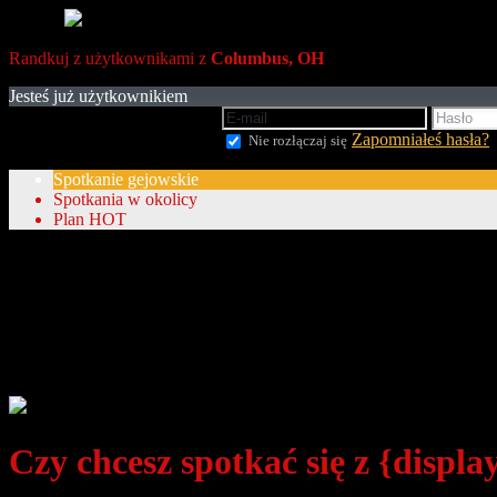
Randkuj z użytkownikami z
Columbus, OH
Jesteś już użytkownikiem
Zapomniałeś hasła?
Nie rozłączaj się
Spotkanie gejowskie
Spotkania w okolicy
Plan HOT
Czy chcesz spotkać się z {displ