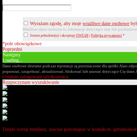
Wyrażam zgodę, aby moje
wrażliwe dane osobowe
był
Wrażliwe dane osobowe to informacje dotyczące rasy lub pochodzenia
Jestem pełnoletni(a) i akceptuję
OWUiH
i
Polityka prywatności
*
*pole obowiązkowe
Poprzedni
Następny
Loading...
Dane osobowe zbierane podczas rejestracji są przeznaczone dla spółki Alais odp
poprawiać, uzupełniać, aktualizować, blokować lub usuwać dotyczące Cię dane,
Ostatnio zalogowani użytkownicy
Rozpoczynam wyszukiwanie
Dzięki wersji mobilnej, zawsze pozostajesz w kontakcie, gdziekolwiek