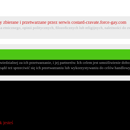
y zbierane i przetwarzane przez serwis costard-cravate.force-gay.com
 etnicznego, opinii politycznych, filozoficznych lub religijnych, należności do
owiedzialnej za ich przetwarzanie, i jej partnerów. Ich celem jest umożliwienie 
 bądź też sprzeciwić się ich przetwarzaniu lub wykorzystywaniu do celów handlo
 jesteś