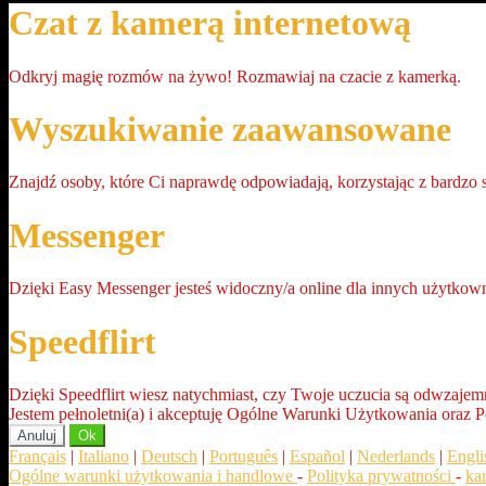
Czat z kamerą internetową
Odkryj magię rozmów na żywo! Rozmawiaj na czacie z kamerką.
Wyszukiwanie zaawansowane
Znajdź osoby, które Ci naprawdę odpowiadają, korzystając z bardz
Messenger
Dzięki Easy Messenger jesteś widoczny/a online dla innych użytkow
Speedflirt
Dzięki Speedflirt wiesz natychmiast, czy Twoje uczucia są odwzajem
Jestem pełnoletni(a) i akceptuję Ogólne Warunki Użytkowania oraz P
Anuluj
Ok
Français
|
Italiano
|
Deutsch
|
Português
|
Español
|
Nederlands
|
Engli
Ogólne warunki użytkowania i handlowe
-
Polityka prywatności
-
ka