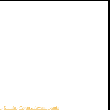
w
-
Kontakt
-
Często zadawane pytania