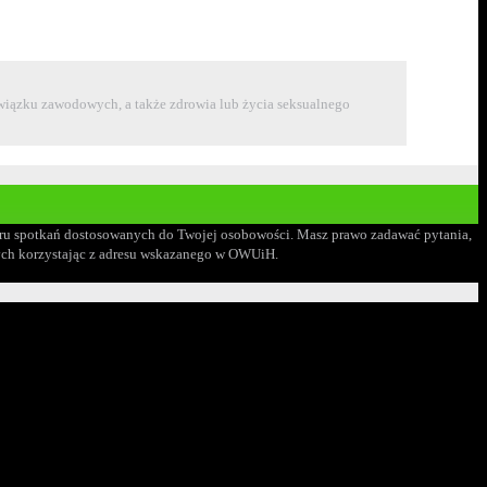
 związku zawodowych, a także zdrowia lub życia seksualnego
doboru spotkań dostosowanych do Twojej osobowości. Masz prawo zadawać pytania,
wych korzystając z adresu wskazanego w OWUiH.