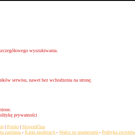
o szczegółowego wyszukiwania.
ników serwisu, nawet bez wchodzenia na stronę.
nione.
olitykę prywatności
sh
|
Polski
|
Slovenščina
rta zaufania
-
Karta moderacji
-
Walcz ze spamerami
-
Polityka zwrotó