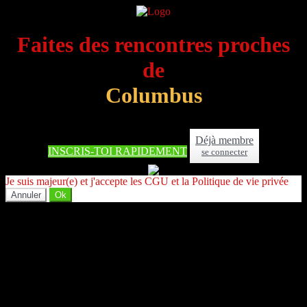
Faites des rencontres proches
de
Columbus
Déjà membre
INSCRIS-TOI RAPIDEMENT
se connecter
Je suis majeur(e) et j'accepte les CGU et la Politique de vie privée
Annuler
Ok